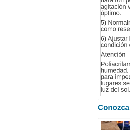
hará rompe
agitación 
óptimo.
5) Normal
como rese
6) Ajustar
condición 
Atención
Poliacril
humedad. D
para impe
lugares se
luz del sol
Conozca 