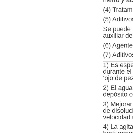
(4) Tratam
(5) Aditiv
Se puede u
auxiliar de
(6) Agente 
(7) Aditiv
1) Es espe
durante el
‘ojo de pe
2) El agua
depósito o 
3) Mejorar
de disoluc
velocidad 
4) La agit