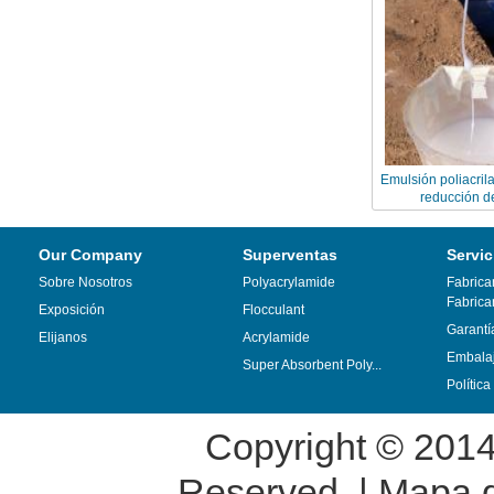
Emulsión poliacril
reducción de
Our Company
Superventas
Servic
Sobre Nosotros
Polyacrylamide
Fabrica
Fabrica
Exposición
Flocculant
Garantí
Elijanos
Acrylamide
Embalaj
Super Absorbent Poly...
Polític
Copyright © 201
Reserved. |
Mapa de