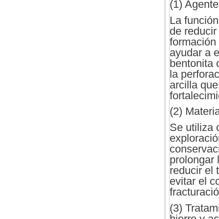
(1) Agente
La función
de reducir
formación 
ayudar a e
bentonita 
la perfora
arcilla qu
fortalecimi
(2) Materi
Se utiliza
exploració
conservaci
prolongar 
reducir el
evitar el 
fracturaci
(3) Tratam
hierro y ac