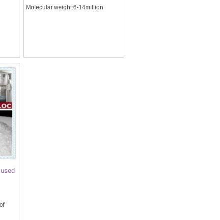
Molecular weight:6-14million
 used
of