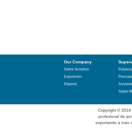
Our Company
Super
Sobre Nosotros
Polyacr
Exposición
Floccula
Elijanos
Acrylam
Super Ab
Copyright © 2014
profesional de
acr
exportando a más de