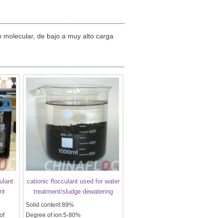
o molecular, de bajo a muy alto carga
ulant
cationic flocculant used for water
nt
treatment/sludge dewatering
Solid content:89%
of
Degree of ion:5-80%