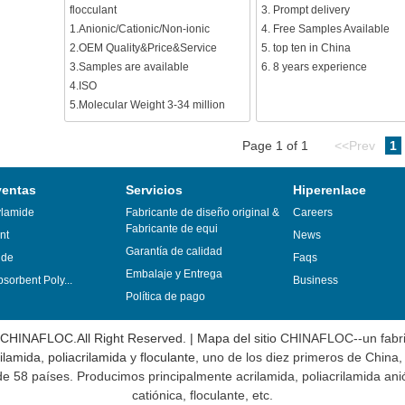
flocculant
3. Prompt delivery
1.Anionic/Cationic/Non-ionic
4. Free Samples Available
2.OEM Quality&Price&Service
5. top ten in China
3.Samples are available
6. 8 years experience
4.ISO
5.Molecular Weight 3-34 million
Page 1 of 1
<<Prev
1
ventas
Servicios
Hiperenlace
ylamide
Fabricante de diseño original &
Careers
Fabricante de equi
nt
News
Garantía de calidad
ide
Faqs
Embalaje y Entrega
sorbent Poly...
Business
Política de pago
 CHINAFLOC.All Right Reserved. |
Mapa del sitio
CHINAFLOC--un fabri
ilamida
,
poliacrilamida
y
floculante
, uno de los diez primeros de China
 58 países. Producimos principalmente acrilamida, poliacrilamida anió
catiónica, floculante, etc.