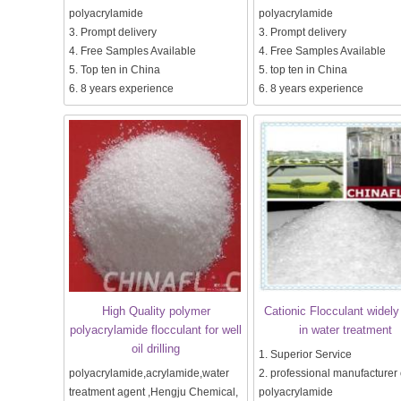
polyacrylamide
polyacrylamide
3. Prompt delivery
3. Prompt delivery
4. Free Samples Available
4. Free Samples Available
5. Top ten in China
5. top ten in China
6. 8 years experience
6. 8 years experience
High Quality polymer
Cationic Flocculant widely
polyacrylamide flocculant for well
in water treatment
oil drilling
1. Superior Service
polyacrylamide,acrylamide,water
2. professional manufacturer 
treatment agent ,Hengju Chemical,
polyacrylamide