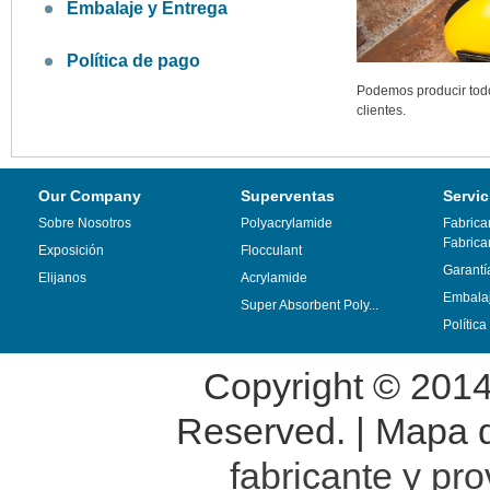
Embalaje y Entrega
Política de pago
Podemos producir todo 
clientes.
Our Company
Superventas
Servic
Sobre Nosotros
Polyacrylamide
Fabrica
Fabrica
Exposición
Flocculant
Garantí
Elijanos
Acrylamide
Embalaj
Super Absorbent Poly...
Polític
Copyright © 201
Reserved. |
Mapa de
fabricante y pr