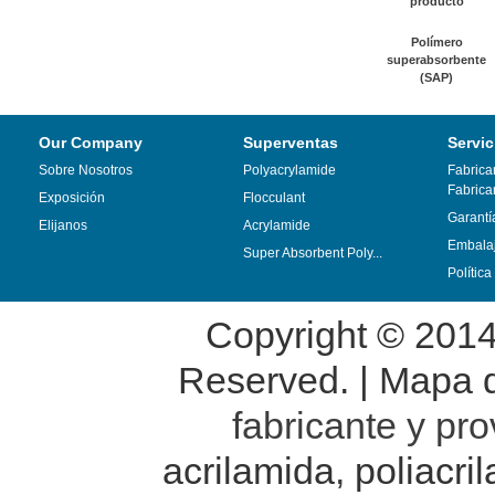
producto
Polímero
superabsorbente
(SAP)
Our Company
Superventas
Servic
Sobre Nosotros
Polyacrylamide
Fabrica
Fabrica
Exposición
Flocculant
Garantí
Elijanos
Acrylamide
Embalaj
Super Absorbent Poly...
Polític
Copyright © 201
Reserved. |
Mapa de
fabricante y pr
acrilamida
,
poliacri