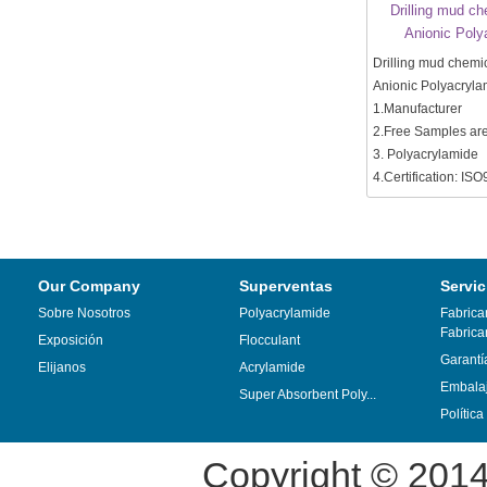
Drilling mud c
Anionic Poly
Drilling mud chem
Anionic Polyacryla
1.Manufacturer
2.Free Samples are
3. Polyacrylamide
4.Certification: IS
Our Company
Superventas
Servic
Sobre Nosotros
Polyacrylamide
Fabrica
Fabrica
Exposición
Flocculant
Garantí
Elijanos
Acrylamide
Embalaj
Super Absorbent Poly...
Polític
Copyright © 201