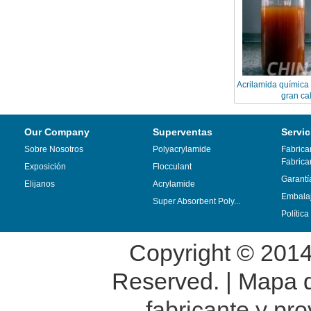
Acrilamida química 
gran ca
Our Company
Superventas
Servic
Sobre Nosotros
Polyacrylamide
Fabrica
Fabrica
Exposición
Flocculant
Garantí
Elijanos
Acrylamide
Embalaj
Super Absorbent Poly...
Polític
Copyright © 201
Reserved. |
Mapa de
fabricante y pr