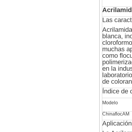
Acrilami
Las caract
Acrilamid
blanca, ino
cloroformo
muchas apl
como flocu
polimeriza
en la indu
laboratorio
de coloran
Índice de 
Modelo
ChinaflocAM
Aplicación