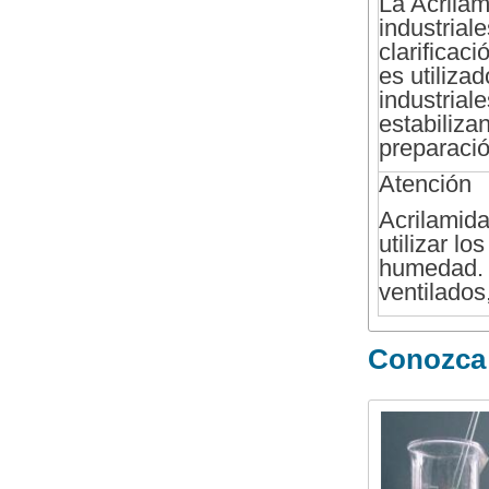
La Acrilam
industrial
clarificac
es utiliza
industrial
estabiliza
preparació
Atención
Acrilamid
utilizar l
humedad. 
ventilados
Conozca 