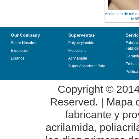
Acrilamida de métod
de 9
Our Company
Superventas
Servic
Sobre Nosotros
Polyacrylamide
Fabrica
Fabrica
Exposición
Flocculant
Garantí
Elijanos
Acrylamide
Embalaj
Super Absorbent Poly...
Polític
Copyright © 201
Reserved. |
Mapa de
fabricante y pr
acrilamida
,
poliacri