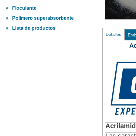
Floculante
Polímero superabsorbente
Lista de productos
Detalles
Emb
Ac
Acrilami
Las caract