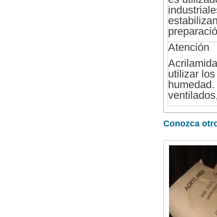
industrial
estabiliza
preparació
Atención
Acrilamid
utilizar l
humedad. 
ventilados
Conozca otr