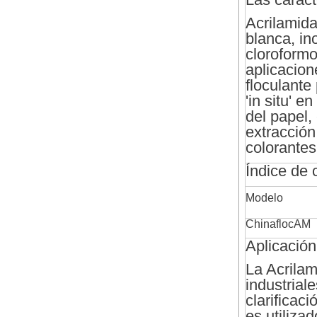
Acrilamid
blanca, ino
cloroformo
aplicacion
floculante
'in situ' e
del papel,
extracción
colorantes
Índice de 
Modelo
ChinaflocAM
Aplicación
La Acrilam
industrial
clarificac
es utiliza