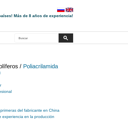
aíses! Más de 8 años de experiencia!
líferos /
Poliacrilamida
n
r
esional
 primeras del fabricante en China
 experiencia en la producción