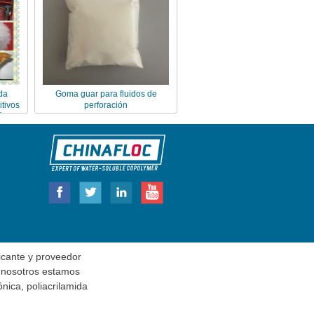
da
Goma guar para fluidos de
itivos
perforación
ión
cante y proveedor
, nosotros estamos
nica, poliacrilamida