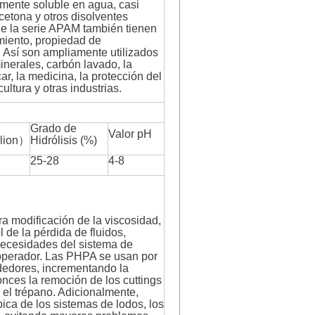
ilmente soluble en agua, casi
cetona y otros disolventes
de la serie APAM también tienen
miento, propiedad de
. Así son ampliamente utilizados
inerales, carbón lavado, la
ar, la medicina, la protección del
ltura y otras industrias.
Grado de
Valor pH
llion）
Hidrólisis (%)
25-28
4-8
ara modificación de la viscosidad,
ol de la pérdida de fluidos,
 necesidades del sistema de
l operador. Las PHPA se usan por
dedores, incrementando la
onces la remoción de los cuttings
o el trépano. Adicionalmente,
pica de los sistemas de lodos, los