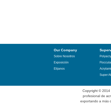
Our Company
Super
Sobre Nosotros
Polyacr
Exposición
Floccula
Elijanos
Acrylam
Super Ab
Copyright © 2014
profesional de
acr
exportando a más de