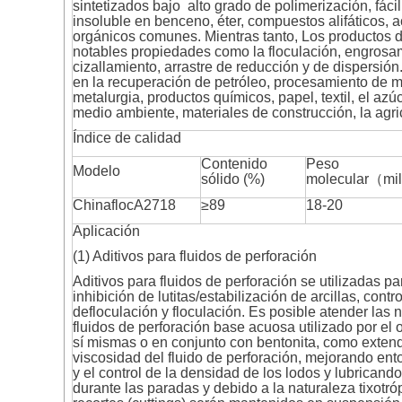
sintetizados bajo alto grado de polimerización, fác
insoluble en benceno, éter, compuestos alifáticos, a
orgánicos comunes. Mientras tanto, Los productos 
notables propiedades como la floculación, engrosa
cizallamiento, arrastre de reducción y de dispersión
en la recuperación de petróleo, procesamiento de m
metalurgia, productos químicos, papel, textil, el azúc
medio ambiente, materiales de construcción, la agricu
Índice de calidad
Contenido
Peso
Modelo
sólido (%)
molecular（mi
ChinaflocA2718
≥89
18-20
Aplicación
(1) Aditivos para fluidos de perforación
Aditivos para fluidos de perforación se utilizadas p
inhibición de lutitas/estabilización de arcillas, contr
defloculación y floculación. Es posible atender las
fluidos de perforación base acuosa utilizado por e
sí mismas o en conjunto con bentonita, como exten
viscosidad del fluido de perforación, mejorando ent
y el control de la densidad de los lodos y lubricand
durante las paradas y debido a la naturaleza tixotró