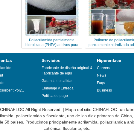
Poliacrilamida parcialmente
Polímero de poliacrilami
hidrolizada (PHPA) aditivos para
parcialmente hidrolizada ad
fluidos de perforación
para fluidos de perforac
ventas
Servicios
Hiperenlace
ylamide
Fabricante de diseño original &
Careers
Fabricante de equi
nt
News
Garantía de calidad
ide
Faqs
Embalaje y Entrega
sorbent Poly...
Business
Política de pago
 CHINAFLOC.All Right Reserved. |
Mapa del sitio
CHINAFLOC--un fabri
ilamida
,
poliacrilamida
y
floculante
, uno de los diez primeros de China
 58 países. Producimos principalmente acrilamida, poliacrilamida anió
catiónica, floculante, etc.