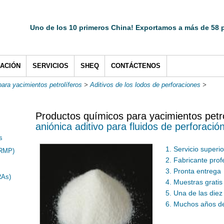
Uno de los 10 primeros China! Exportamos a más de 58 p
CACIÓN
SERVICIOS
SHEQ
CONTÁCTENOS
ara yacimientos petrolíferos
>
Aditivos de los lodos de perforaciones
>
Productos químicos para yacimientos petro
aniónica aditivo para fluidos de perforació
s
1. Servicio superio
(RMP)
2. Fabricante prof
3. Pronta entrega
RAs)
4. Muestras gratis
5. Una de las diez
6. Muchos años de