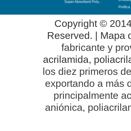
Super Absorbent Poly...
Polític
Copyright © 201
Reserved. |
Mapa de
fabricante y pr
acrilamida
,
poliacri
los diez primeros d
exportando a más 
principalmente ac
aniónica, poliacrila