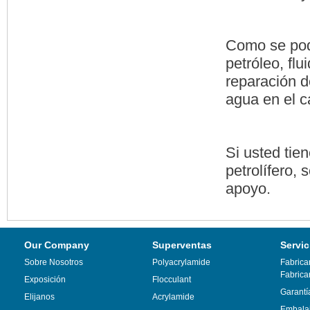
Como se podr
petróleo, flu
reparación d
agua en el c
Si usted tie
petrolífero,
apoyo.
Our Company
Superventas
Servic
Sobre Nosotros
Polyacrylamide
Fabrica
Fabrica
Exposición
Flocculant
Garantí
Elijanos
Acrylamide
Embalaj