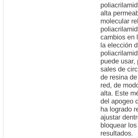
poliacrilam
alta permeab
molecular rel
poliacrilami
cambios en l
la elección 
poliacrilami
puede usar, 
sales de cir
de resina de
red, de modo
alta. Este m
del apogeo d
ha logrado r
ajustar dent
bloquear los
resultados.