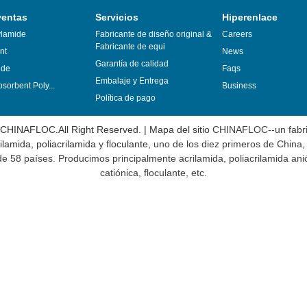
ventas
Servicios
Hiperenlace
ylamide
Fabricante de diseño original &
Careers
Fabricante de equi
nt
News
Garantía de calidad
ide
Faqs
Embalaje y Entrega
sorbent Poly...
Business
Política de pago
 CHINAFLOC.All Right Reserved. |
Mapa del sitio
CHINAFLOC--un fabri
ilamida
,
poliacrilamida
y
floculante
, uno de los diez primeros de China
 58 países. Producimos principalmente acrilamida, poliacrilamida anió
catiónica, floculante, etc.