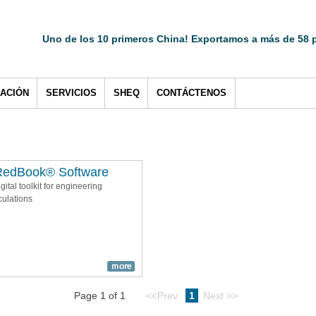
Uno de los 10 primeros China! Exportamos a más de 58 p
CACIÓN
SERVICIOS
SHEQ
CONTÁCTENOS
RedBook® Software
igital toolkit for engineering
culations
Page 1 of 1
<<Prev
1
Next >>