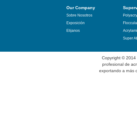
Our Company
Super
Sobre Nosotros
Polyacr
Exposición
Floccula
Elijanos
Acrylam
Super Ab
Copyright © 2014
profesional de
acr
exportando a más de